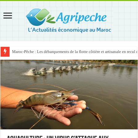
Maroc-Pêche : Les débarquements de la flotte côtière et artisanale en recul