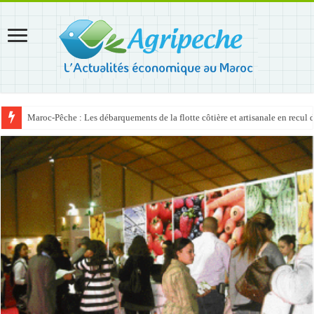
Maroc-Pêche : Les débarquements de la flotte côtière et artisanale en recul