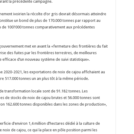
durant la précédente campagne.
ement ivoirien la récolte d’or gris devrait désormais atteindre
constitue un bond de plus de 170.000 tonnes par rapport au
ion de 100?000 tonnes comparativement aux précédentes
e gouvernement met en avant la «fermeture des frontières du fait
ise des fuites par les frontières terrestres, de meilleures
efficace d’un nouveau système de suivi statistique».
e 2020-2021, les exportations de noix de cajou affichaient au
tre 517.000 tonnes un an plus tôt à la même période.
de transformation locale sont de 91.182 tonnes. Les
s de stocks de noix de cajou brutes et 56.000 tonnes sont
iron 162.600 tonnes disponibles dans les zones de production»,
erficie d’environ 1,4 million d’hectares dédié à la culture de
noix de cajou, ce qui la place en pôle position parmi les