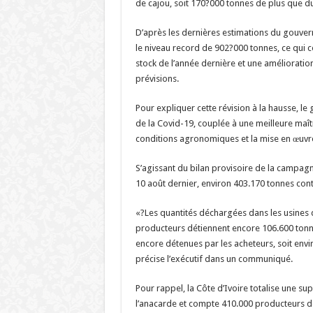
de cajou, soit 170?000 tonnes de plus que 
D’après les dernières estimations du gouvern
le niveau record de 902?000 tonnes, ce qui 
stock de l’année dernière et une améliorat
prévisions.
Pour expliquer cette révision à la hausse, l
de la Covid-19, couplée à une meilleure maîtr
conditions agronomiques et la mise en œuvre 
S’agissant du bilan provisoire de la campagn
10 août dernier, environ 403.170 tonnes con
«?Les quantités déchargées dans les usines 
producteurs détiennent encore 106.600 tonne
encore détenues par les acheteurs, soit env
précise l’exécutif dans un communiqué.
Pour rappel, la Côte d’Ivoire totalise une sup
l’anacarde et compte 410.000 producteurs de 