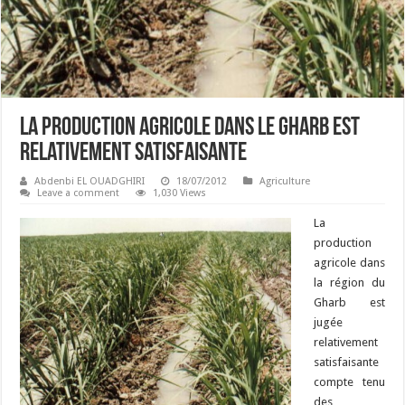
La production agricole dans le Gharb est
relativement satisfaisante
Abdenbi EL OUADGHIRI
18/07/2012
Agriculture
Leave a comment
1,030 Views
La
production
agricole dans
la région du
Gharb est
jugée
relativement
satisfaisante
compte tenu
des