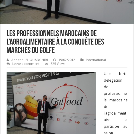
Les professionnels marocains de
l’agroalimentaire à la conquête des
marchés du Golfe
Abdenbi EL OUADGHIRI
19/02/2012
International
Leave a comment
825 Views
Une forte
délégation
de
professionne
ls marocains
de
l’agroaliment
aire a
participé au
salon