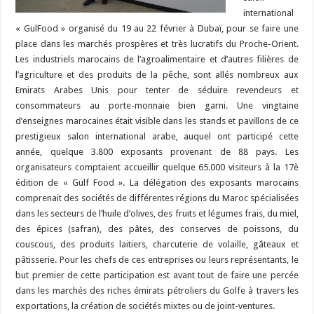
international
« GulFood » organisé du 19 au 22 février à Dubaï, pour se faire une
place dans les marchés prospères et très lucratifs du Proche-Orient.
Les industriels marocains de l’agroalimentaire et d’autres filières de
l’agriculture et des produits de la pêche, sont allés nombreux aux
Emirats Arabes Unis pour tenter de séduire revendeurs et
consommateurs au porte-monnaie bien garni. Une vingtaine
d’enseignes marocaines était visible dans les stands et pavillons de ce
prestigieux salon international arabe, auquel ont participé cette
année, quelque 3.800 exposants provenant de 88 pays. Les
organisateurs comptaient accueillir quelque 65.000 visiteurs à la 17è
édition de « Gulf Food ». La délégation des exposants marocains
comprenait des sociétés de différentes régions du Maroc spécialisées
dans les secteurs de l’huile d’olives, des fruits et légumes frais, du miel,
des épices (safran), des pâtes, des conserves de poissons, du
couscous, des produits laitiers, charcuterie de volaille, gâteaux et
pâtisserie. Pour les chefs de ces entreprises ou leurs représentants, le
but premier de cette participation est avant tout de faire une percée
dans les marchés des riches émirats pétroliers du Golfe à travers les
exportations, la création de sociétés mixtes ou de joint-ventures.